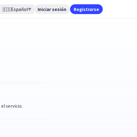
🇪🇸
Español
Iniciar sesión
Registrarse
▼
el servicio.